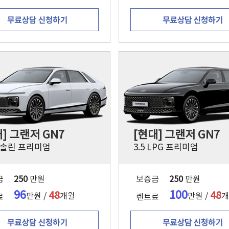
] 그랜저 GN7
[현대] 그랜저 GN7
 가솔린 프리미엄
3.5 LPG 프리미엄
금
250
만원
보증금
250
만원
96
100
48
48
만원 /
개월
만원 /
개
료
렌트료