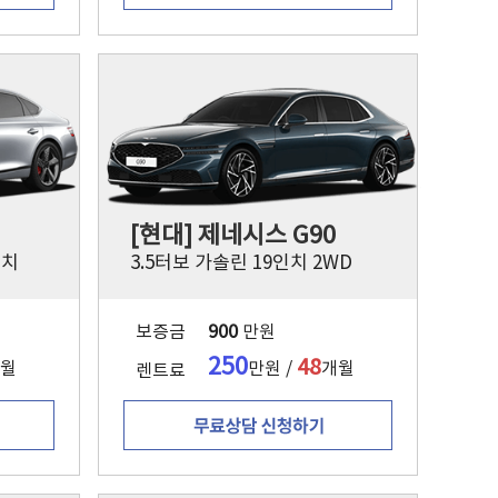
[현대] 제네시스 G90
인치
3.5터보 가솔린 19인치 2WD
보증금
900
만원
250
48
월
만원 /
개월
렌트료