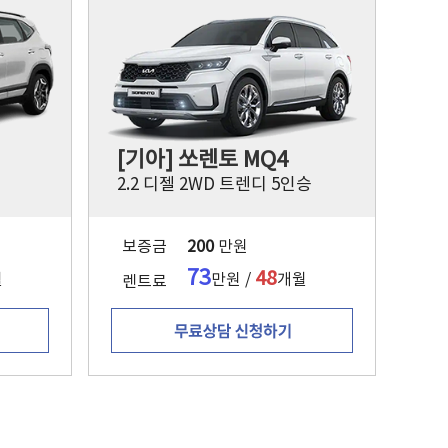
[기아] 쏘렌토 MQ4
2.2 디젤 2WD 트렌디 5인승
보증금
200
만원
73
48
월
만원 /
개월
렌트료