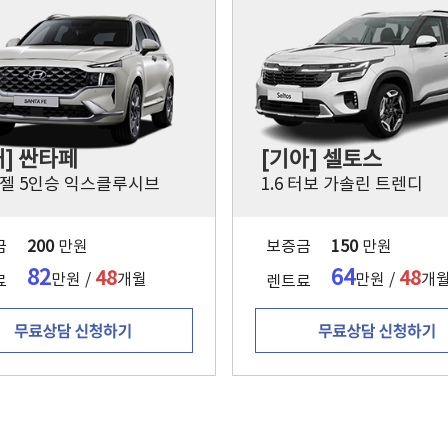
대] 싼타페
[기아] 셀토스
 디젤 5인승 익스클루시브
1.6 터보 가솔린 트렌디
금
200
만원
보증금
150
만원
82
64
48
48
만원 /
개월
만원 /
개
료
렌트료