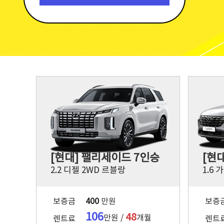
[현대] 팰리세이드 7인승
[현
2.2 디젤 2WD 르블랑
1.6
보증금
400
만원
보증
106
48
만원 /
개월
렌트료
렌트