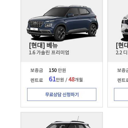
[현대] 베뉴
[현
1.6 가솔린 프리미엄
2.2
보증금
150
만원
보증
61
48
만원 /
개월
렌트료
렌트