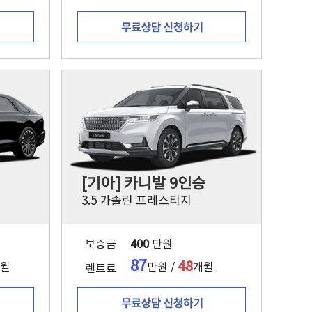
[기아] 카니발 9인승
3.5 가솔린 프레스티지
보증금
400
만원
87
48
월
만원 /
개월
렌트료