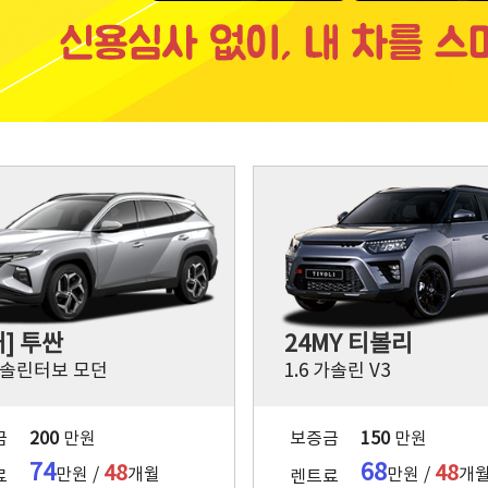
대] 투싼
24MY 티볼리
 가솔린터보 모던
1.6 가솔린 V3
금
200
만원
보증금
150
만원
74
68
48
48
만원 /
개월
만원 /
개
료
렌트료