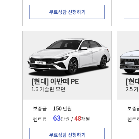
[현대] 아반떼 PE
[현대
1.6 가솔린 모던
2.5
보증금
150
만원
보증
63
48
만원 /
개월
렌트료
렌트