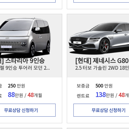
대] 스타리아 9인승
[현대] 제네시스 G80
2.2 디젤 9인승 투어러 모던 2WD
2.5 터보 가솔린 2WD 18
금
250
만원
보증금
500
만원
88
138
48
48
만원 /
개월
만원 /
개
료
렌트료