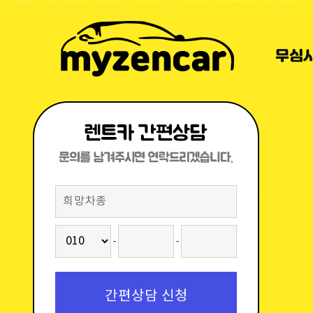
무심
-
-