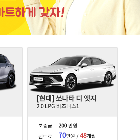
[현대] 쏘나타 디 엣지
2.0 LPG 비즈니스1
보증금
200
만원
70
48
월
만원 /
개월
렌트료