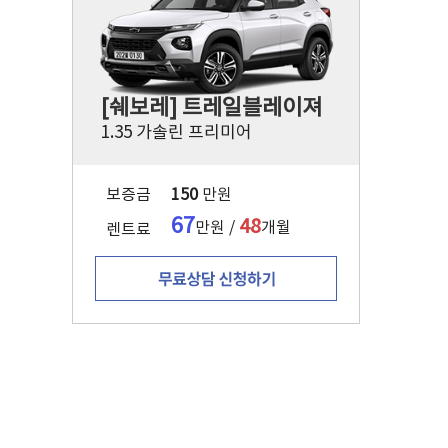
[쉐보레] 트레일블레이져
1.35 가솔린 프리미어
보증금
150
만원
67
48
만원 /
개월
렌트료