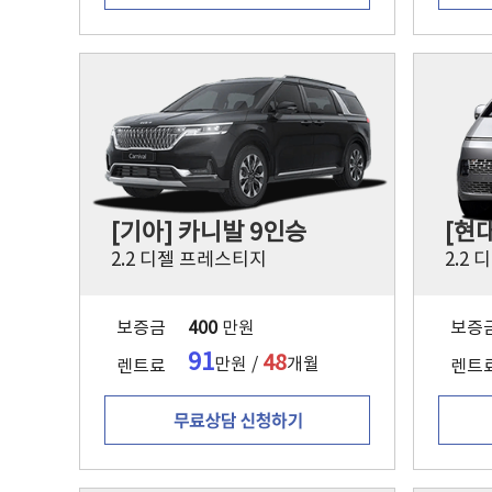
[기아] 카니발 9인승
[현
2.2 디젤 프레스티지
보증금
400
만원
보증
91
48
만원 /
개월
렌트료
렌트